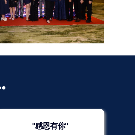
.
"感恩有你"